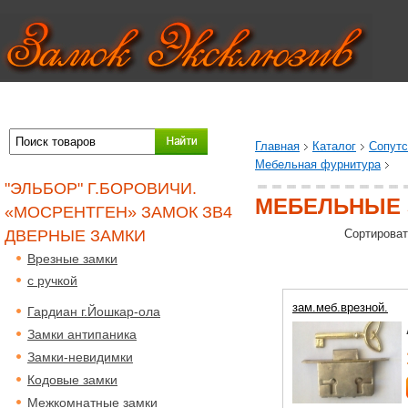
Главная
Каталог
Сопут
Мебельная фурнитура
"ЭЛЬБОР" Г.БОРОВИЧИ.
МЕБЕЛЬНЫЕ 
«МОСРЕНТГЕН» ЗАМОК ЗВ4
ДВЕРНЫЕ ЗАМКИ
Сортироват
Врезные замки
с ручкой
зам.меб.врезной.
Гардиан г.Йошкар-ола
Замки антипаника
Замки-невидимки
Кодовые замки
Межкомнатные замки