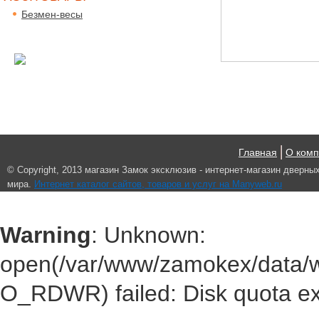
Безмен-весы
Главная
О ком
© Сopyright, 2013 магазин Замок эксклюзив - интернет-магазин дверны
мира.
Интернет каталог сайтов, товаров и услуг на Manyweb.ru
Warning
: Unknown:
open(/var/www/zamokex/data/
O_RDWR) failed: Disk quota e