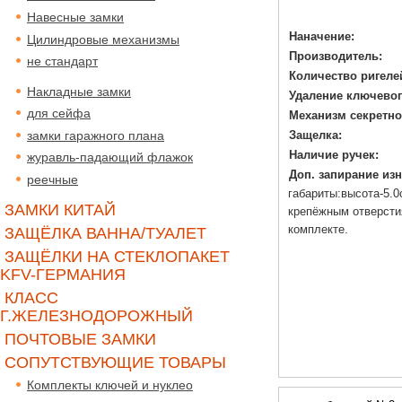
Навесные замки
Наначение:
Цилиндровые механизмы
Производитель:
не стандарт
Количество ригеле
Накладные замки
Удаление ключевог
для сейфа
Механизм секретно
замки гаражного плана
Защелка:
Наличие ручек:
журавль-падающий флажок
Доп. запирание изн
реечные
габариты:высота-5.0
ЗАМКИ КИТАЙ
крепёжным отверсти
комплекте.
ЗАЩЁЛКА ВАННА/ТУАЛЕТ
ЗАЩЁЛКИ НА СТЕКЛОПАКЕТ
KFV-ГЕРМАНИЯ
КЛАСС
Г.ЖЕЛЕЗНОДОРОЖНЫЙ
ПОЧТОВЫЕ ЗАМКИ
СОПУТСТВУЮЩИЕ ТОВАРЫ
Комплекты ключей и нуклео