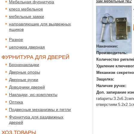
зам.мебельный №2
Мебельная фурнитура
клесо мебельное
мебельные замки
направляюшие для выдвежных
ящиков
Разное
Наначение:
цепочкиа дверная
Производитель:
ФУРНИТУРА ДЛЯ ДВЕРЕЙ
Количество ригеле
Броненакладки
Удаление ключевог
Дверные опоры
Механизм секретно
Защелка:
Дверные ручки
Наличие ручек:
Доводчики дверей
Доп. запирание изн
Накладки, wc-комплекты
габариты:3.2х6.2смп
Оптика
отверстиям:5.2х2.1с
Подвесные механизмы и петли
Фурнитура для раздвижных
дверей
ХОЗ.ТОВАРЫ