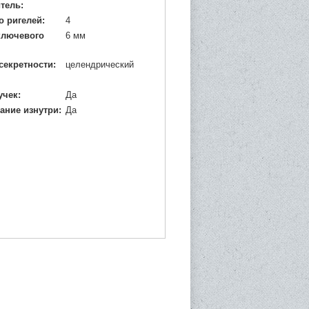
тель:
о ригелей:
4
ключевого
6 мм
секретности:
целендрический
учек:
Да
ание изнутри:
Да