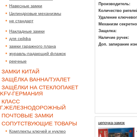
Производитель:
Навесные замки
Количество ригеле
Цилиндровые механизмы
Удаление ключевог
не стандарт
Механизм секретно
Защелка:
Накладные замки
Наличие ручек:
для сейфа
Доп. запирание изн
замки гаражного плана
журавль-падающий флажок
реечные
ЗАМКИ КИТАЙ
ЗАЩЁЛКА ВАННА/ТУАЛЕТ
ЗАЩЁЛКИ НА СТЕКЛОПАКЕТ
KFV-ГЕРМАНИЯ
КЛАСС
Г.ЖЕЛЕЗНОДОРОЖНЫЙ
ПОЧТОВЫЕ ЗАМКИ
СОПУТСТВУЮЩИЕ ТОВАРЫ
цепочка-замок
Комплекты ключей и нуклео