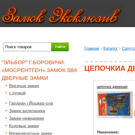
Главная
Каталог
Сопут
"ЭЛЬБОР" Г.БОРОВИЧИ.
ЦЕПОЧКИА Д
«МОСРЕНТГЕН» ЗАМОК ЗВ4
ДВЕРНЫЕ ЗАМКИ
Врезные замки
цепочка дверная
с ручкой
Гардиан г.Йошкар-ола
Замки антипаника
Замки-невидимки
Кодовые замки
Наначение:
Межкомнатные замки