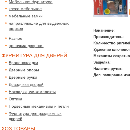
Мебельная фурнитура
клесо мебельное
мебельные замки
направляюшие для выдвежных
ящиков
Наначение:
Производитель:
Разное
Количество ригеле
цепочкиа дверная
Удаление ключевог
ФУРНИТУРА ДЛЯ ДВЕРЕЙ
Механизм секретно
Защелка:
Броненакладки
Наличие ручек:
Дверные опоры
Доп. запирание изн
Дверные ручки
Доводчики дверей
Накладки, wc-комплекты
Оптика
Подвесные механизмы и петли
Фурнитура для раздвижных
дверей
ХОЗ.ТОВАРЫ