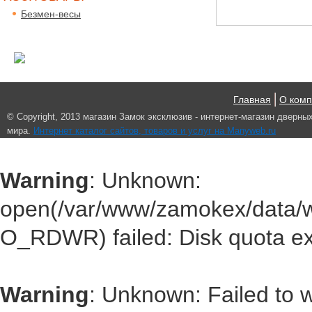
Безмен-весы
Главная
О ком
© Сopyright, 2013 магазин Замок эксклюзив - интернет-магазин дверны
мира.
Интернет каталог сайтов, товаров и услуг на Manyweb.ru
Warning
: Unknown:
open(/var/www/zamokex/data/
O_RDWR) failed: Disk quota e
Warning
: Unknown: Failed to wr