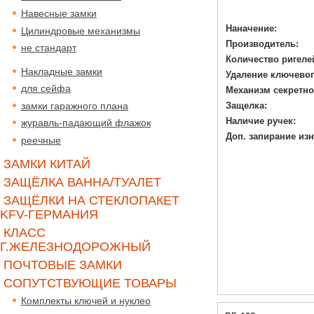
Навесные замки
Наначение:
Цилиндровые механизмы
Производитель:
не стандарт
Количество ригеле
Накладные замки
Удаление ключевог
для сейфа
Механизм секретно
замки гаражного плана
Защелка:
Наличие ручек:
журавль-падающий флажок
Доп. запирание изн
реечные
ЗАМКИ КИТАЙ
ЗАЩЁЛКА ВАННА/ТУАЛЕТ
ЗАЩЁЛКИ НА СТЕКЛОПАКЕТ
KFV-ГЕРМАНИЯ
КЛАСС
Г.ЖЕЛЕЗНОДОРОЖНЫЙ
ПОЧТОВЫЕ ЗАМКИ
СОПУТСТВУЮЩИЕ ТОВАРЫ
Комплекты ключей и нуклео