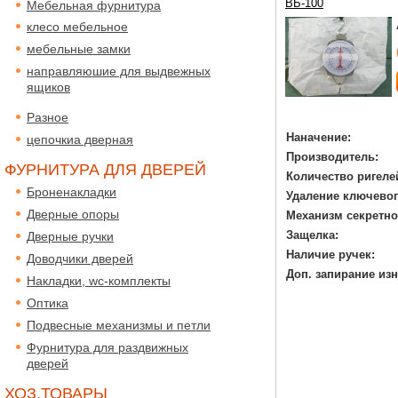
ВБ-100
Мебельная фурнитура
клесо мебельное
мебельные замки
направляюшие для выдвежных
ящиков
Разное
Наначение:
цепочкиа дверная
Производитель:
ФУРНИТУРА ДЛЯ ДВЕРЕЙ
Количество ригеле
Броненакладки
Удаление ключевог
Дверные опоры
Механизм секретно
Защелка:
Дверные ручки
Наличие ручек:
Доводчики дверей
Доп. запирание изн
Накладки, wc-комплекты
Оптика
Подвесные механизмы и петли
Фурнитура для раздвижных
дверей
ХОЗ.ТОВАРЫ