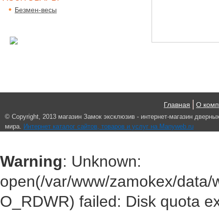
Безмен-весы
Главная
О ком
© Сopyright, 2013 магазин Замок эксклюзив - интернет-магазин дверны
мира.
Интернет каталог сайтов, товаров и услуг на Manyweb.ru
Warning
: Unknown:
open(/var/www/zamokex/data/
O_RDWR) failed: Disk quota e