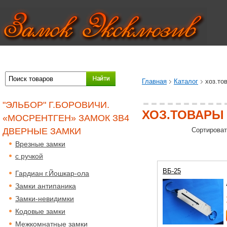
Главная
Каталог
хоз.то
"ЭЛЬБОР" Г.БОРОВИЧИ.
ХОЗ.ТОВАРЫ
«МОСРЕНТГЕН» ЗАМОК ЗВ4
ДВЕРНЫЕ ЗАМКИ
Сортироват
Врезные замки
с ручкой
ВБ-25
Гардиан г.Йошкар-ола
Замки антипаника
Замки-невидимки
Кодовые замки
Межкомнатные замки